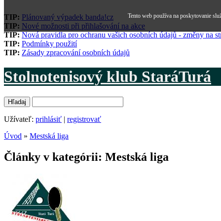
Tento web používa na poskytovanie služ
TIP:
Plánovaný výpadek banda!cz
TIP:
Nové možnosti při přihlašování na akce
TIP:
Nová pravidla pro ochranu vašich osobních údajů - změny na s
TIP:
Podmínky použití
TIP:
Zásady zpracování osobních údajů
Stolnotenisový klub StaráTurá
Užívateľ:
prihlásiť
|
registrovať
Úvod
»
Mestská liga
Články v kategórii: Mestská liga