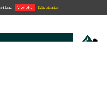
V poriadku
 súhlasíte.
Ďalšie informácie