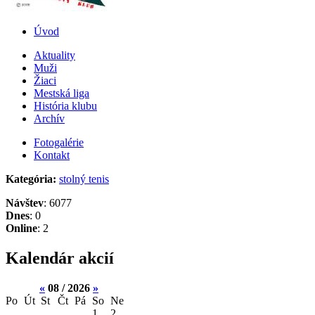
Úvod
Aktuality
Muži
Žiaci
Mestská liga
História klubu
Archív
Fotogalérie
Kontakt
Kategória:
stolný tenis
Návštev
: 6077
Dnes
: 0
Online
: 2
Kalendár akcií
«
08 / 2026
»
Po
Út
St
Čt
Pá
So
Ne
1
2