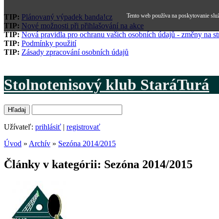
Tento web používa na poskytovanie služ
TIP:
Plánovaný výpadek banda!cz
TIP:
Nové možnosti při přihlašování na akce
TIP:
Nová pravidla pro ochranu vašich osobních údajů - změny na s
TIP:
Podmínky použití
TIP:
Zásady zpracování osobních údajů
Stolnotenisový klub StaráTurá
Užívateľ:
prihlásiť
|
registrovať
Úvod
»
Archív
»
Sezóna 2014/2015
Články v kategórii: Sezóna 2014/2015