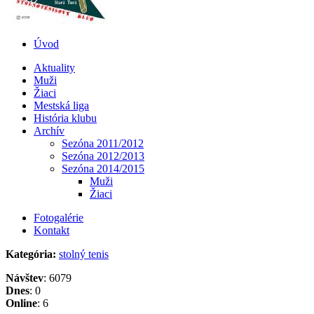
Úvod
Aktuality
Muži
Žiaci
Mestská liga
História klubu
Archív
Sezóna 2011/2012
Sezóna 2012/2013
Sezóna 2014/2015
Muži
Žiaci
Fotogalérie
Kontakt
Kategória:
stolný tenis
Návštev
: 6079
Dnes
: 0
Online
: 6