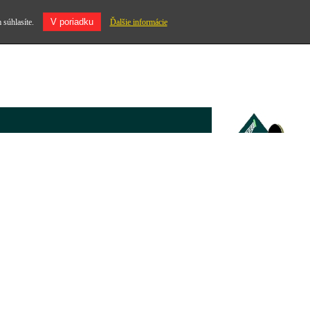
V poriadku
 súhlasíte.
Ďalšie informácie