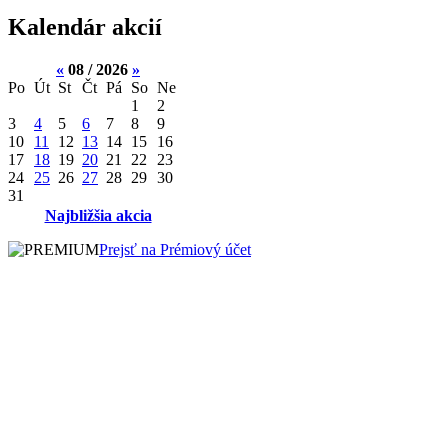
Kalendár akcií
«
08 / 2026
»
Po
Út
St
Čt
Pá
So
Ne
1
2
3
4
5
6
7
8
9
10
11
12
13
14
15
16
17
18
19
20
21
22
23
24
25
26
27
28
29
30
31
Najbližšia akcia
Prejsť na Prémiový účet