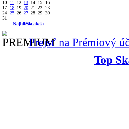
10
11
12
13
14
15
16
17
18
19
20
21
22
23
24
25
26
27
28
29
30
31
Najbližšia akcia
Prejsť na Prémiový úč
Top Ska