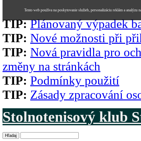
Tento web používa na poskytovanie služieb, personalizáciu reklám a analýzu n
TIP:
Plánovaný výpadek b
TIP:
Nové možnosti při při
TIP:
Nová pravidla pro och
změny na stránkách
TIP:
Podmínky použití
TIP:
Zásady zpracování os
Stolnotenisový klub 