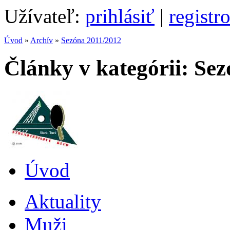
Užívateľ:
prihlásiť
|
registr
Úvod
»
Archív
»
Sezóna 2011/2012
Články v kategórii: Se
Úvod
Aktuality
Muži