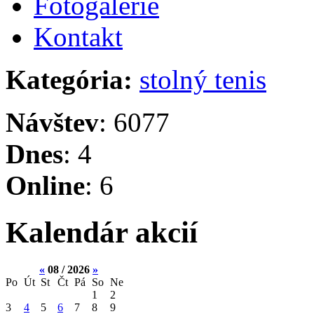
Fotogalérie
Kontakt
Kategória:
stolný tenis
Návštev
: 6077
Dnes
: 4
Online
: 6
Kalendár akcií
«
08 / 2026
»
Po
Út
St
Čt
Pá
So
Ne
1
2
3
4
5
6
7
8
9