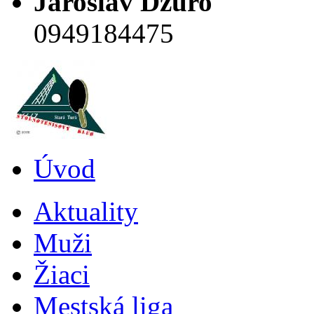
Jaroslav Dzuro
0949184475
Úvod
Aktuality
Muži
Žiaci
Mestská liga