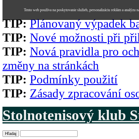
Tento web používa na poskytovanie služieb, personalizáciu reklám a analýzu n
TIP:
Plánovaný výpadek b
TIP:
Nové možnosti při při
TIP:
Nová pravidla pro och
změny na stránkách
TIP:
Podmínky použití
TIP:
Zásady zpracování os
Stolnotenisový klub 