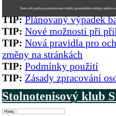
Tento web používa na poskytovanie služieb, personalizáciu reklám a analýzu n
TIP:
Plánovaný výpadek b
TIP:
Nové možnosti při při
TIP:
Nová pravidla pro och
změny na stránkách
TIP:
Podmínky použití
TIP:
Zásady zpracování os
Stolnotenisový klub 